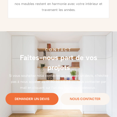
nos meubles restent en harmonie avec votre intérieur et
traversent les années.
CONTACT
Faites-nous part de vos
projets
Si vous souhaitez nous contacter ou recevoir un devis, n’hésitez
pas à nous appeler au
01 80 88 60 04
ou nous contacter par
mail en cliquant sur l’un des boutons ci-dessous :
DEMANDER UN DEVIS
NOUS CONTACTER