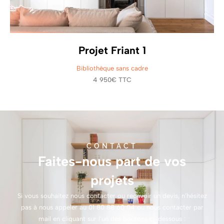
Projet Friant 1
Bibliothèque sans cadre
4 950€ TTC
CONTACT
Faites-nous part de vos
projets
Si vous souhaitez nous contacter ou recevoir un devis, n’hésitez
pas à nous appeler au
01 80 88 60 04
ou nous contacter par
mail en cliquant sur l’un des boutons ci-dessous :