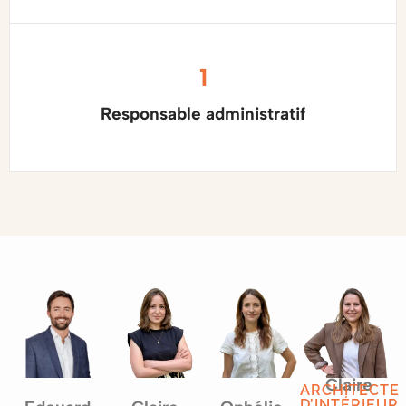
1
Responsable administratif
Claire
ARCHITECTE
D’INTÉRIEUR