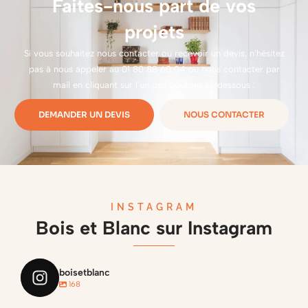
Faites-nous part de vos
projets
Si vous souhaitez nous contacter ou recevoir un devis, n’hésitez
pas à nous appeler au
01 80 88 60 04
ou nous contacter par
mail en cliquant sur l’un des boutons ci-dessous :
DEMANDER UN DEVIS
NOUS CONTACTER
INSTAGRAM
Bois et Blanc sur Instagram
boisetblanc
168