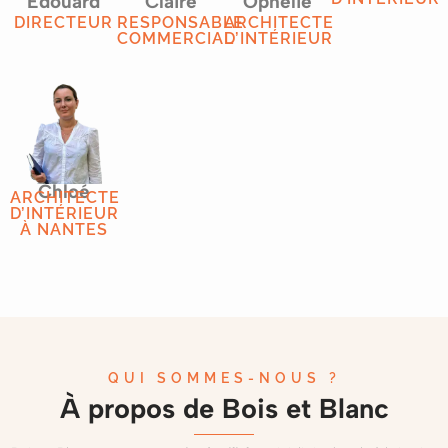
Edouard
Claire
Ophélie
DIRECTEUR
RESPONSABLE
ARCHITECTE
COMMERCIAL
D’INTÉRIEUR
Chloé
ARCHITECTE
D’INTÉRIEUR
À NANTES
QUI SOMMES-NOUS ?
À propos de Bois et Blanc