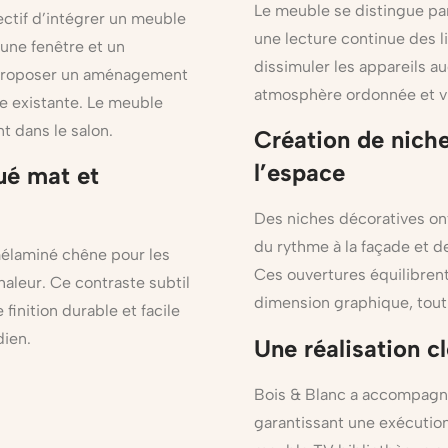
Le meuble se distingue pa
ectif d’intégrer un meuble
une lecture continue des 
une fenêtre et un
dissimuler les appareils a
 proposer un aménagement
atmosphère ordonnée et vi
re existante. Le meuble
t dans le salon.
Création de niche
l’espace
ué mat et
Des niches décoratives ont
du rythme à la façade et d
mélaminé chêne pour les
Ces ouvertures équilibren
aleur. Ce contraste subtil
dimension graphique, tout e
finition durable et facile
dien.
Une réalisation c
Bois & Blanc a accompagné 
garantissant une exécution