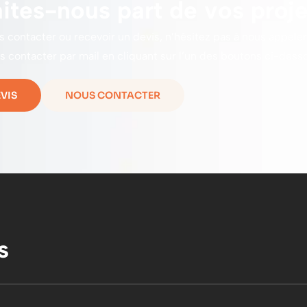
aites-nous part de vos proje
s contacter ou recevoir un devis, n’hésitez pas à nous appeler
s contacter par mail en cliquant sur l’un des boutons ci-desso
VIS
NOUS CONTACTER
s