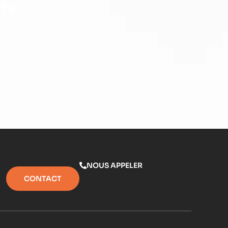
ts
 au
01 80 88 60 04
ou
us :
NOUS APPELER
CONTACT