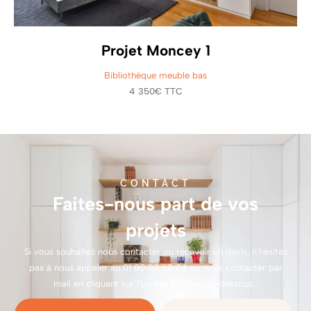
Projet Moncey 1
Bibliothèque meuble bas
4 350€ TTC
CONTACT
Faites-nous part de vos
projets
Si vous souhaitez nous contacter ou recevoir un devis, n’hésitez
pas à nous appeler au
01 80 88 60 04
ou nous contacter par
mail en cliquant sur l’un des boutons ci-dessous :