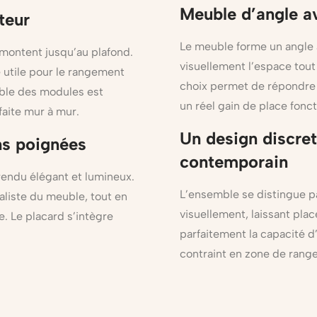
Meuble d’angle a
teur
Le meuble forme un angle a
montent jusqu’au plafond.
visuellement l’espace tou
 utile pour le rangement
choix permet de répondre à
emble des modules est
un réel gain de place fonct
faite mur à mur.
Un design discre
ns poignées
contemporain
 rendu élégant et lumineux.
L’ensemble se distingue pa
liste du meuble, tout en
visuellement, laissant plac
e. Le placard s’intègre
parfaitement la capacité 
contraint en zone de range