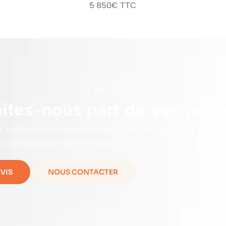
5 850€ TTC
CONTACT
aites-nous part de vos proje
s contacter ou recevoir un devis, n’hésitez pas à nous appeler
s contacter par mail en cliquant sur l’un des boutons ci-desso
VIS
NOUS CONTACTER