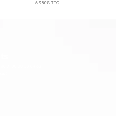
6 950€ TTC
ts
 au
01 80 88 60 04
ou
us :