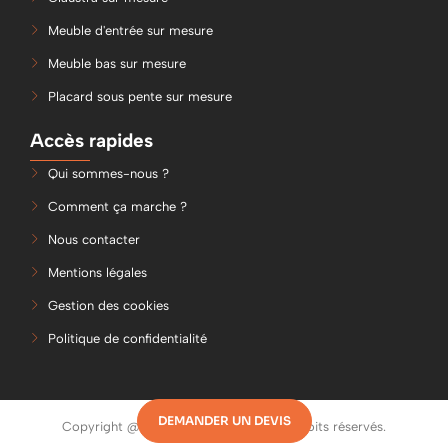
Meuble d'entrée sur mesure
Meuble bas sur mesure
Placard sous pente sur mesure
Accès rapides
Qui sommes-nous ?
Comment ça marche ?
Nous contacter
Mentions légales
Gestion des cookies
Politique de confidentialité
DEMANDER UN DEVIS
Copyright @2026 Bois et Blanc. Tous droits réservés.