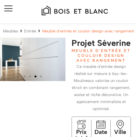
Meubles
Entrée
Meuble d’entrée et couloir design avec rangement
Projet Séverine
MEUBLE D'ENTRÉE ET
COULOIR DESIGN
AVEC RANGEMENT
Ce meuble d’entrée design
réalisé sur mesure à Issy-les-
Moulineaux valorise un couloir
étroit en combinant rangement,
assise et niche décorative. Un
agencement minimaliste et
optimisé.
Prix
Date
Ville