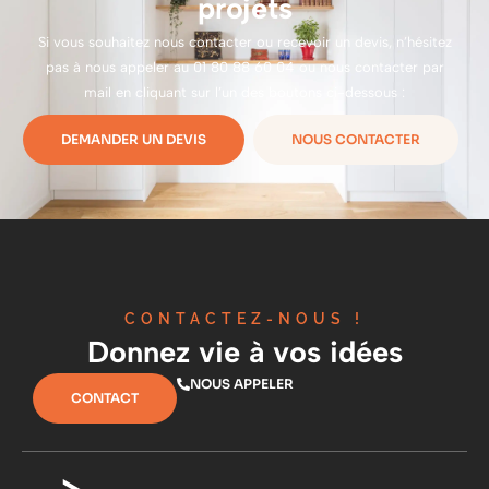
projets
Si vous souhaitez nous contacter ou recevoir un devis, n’hésitez
pas à nous appeler au
01 80 88 60 04
ou nous contacter par
mail en cliquant sur l’un des boutons ci-dessous :
DEMANDER UN DEVIS
NOUS CONTACTER
CONTACTEZ-NOUS !
Donnez vie à vos idées
NOUS APPELER
CONTACT